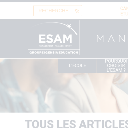
Aller
CA
au
Rechercher
ETU
contenu
principal
MA
POURQUOI
Navigation
L'ÉCOLE
CHOISIR
principale
L'ESAM ?
TOUS LES ARTICLE