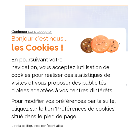
Continuer sans accepter
Bonjour c'est nous...
les Cookies !
En poursuivant votre
FINANCE
navigation, vous acceptez l’utilisation de
L’ÉVOLUTION DES MÉTIERS DE LA FINANCE
cookies pour réaliser des statistiques de
visites et vous proposer des publicités
Amine DOGHRI, professeur à l’ESAM nous apporte 
ciblées adaptées à vos centres d’intérêts.
métiers de la Finance.
Pour modifier vos préférences par la suite,
cliquez sur le lien 'Préférences de cookies'
EN SAVOIR PLUS
situé dans le pied de page.
Lire la politique de confidentialité