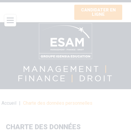
Aller
CANDIDATER EN
au
LIGNE
contenu
principal
MANAGEMENT
|
FINANCE
|
DROIT
Fil
Accueil
Charte des données personnelles
d'Ariane
CHARTE DES DONNÉES