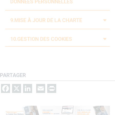
DONNÉES PERSONNELLES
V
9.MISE À JOUR DE LA CHARTE
V
10.GESTION DES COOKIES
PARTAGER
Facebook
X
LinkedIn
Email
Print