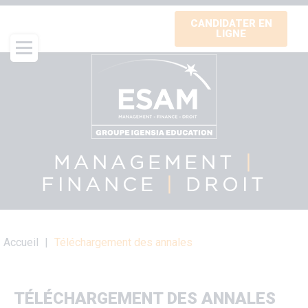
Aller
CANDIDATER EN
au
LIGNE
contenu
principal
MANAGEMENT
|
FINANCE
|
DROIT
Fil
Accueil
Téléchargement des annales
d'Ariane
TÉLÉCHARGEMENT DES ANNALES