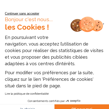
Continuer sans accepter
Bonjour c'est nous...
les Cookies !
En poursuivant votre
navigation, vous acceptez l’utilisation de
cookies pour réaliser des statistiques de visites
Données personnelles
Mentions légales
Offres d'emploi
et vous proposer des publicités ciblées
Plan du site
adaptées à vos centres d’intérêts.
Pour modifier vos préférences par la suite,
Établissement d'enseignement supérieur privé, Association à but non
lucratif
cliquez sur le lien 'Préférences de cookies'
ESAM Paris - 12, rue Alexandre Parodi - 75010 Paris - Tél. : 01 89 71 24
situé dans le pied de page.
54
ESAM Lyon - 47, rue du Sergent Michel Berthet - 69009 Lyon - Tél. : 04
51 42 10 96
Lire la politique de confidentialité
Mise à jour site : Janvier 2026
Consentements certifiés par