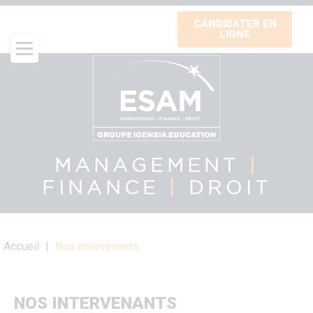
Aller
CANDIDATER EN
au
LIGNE
contenu
principal
MANAGEMENT
|
FINANCE
|
DROIT
Fil
Accueil
Nos intervenants
d'Ariane
NOS INTERVENANTS