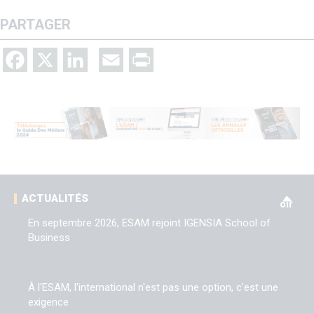
PARTAGER
Facebook
X
LinkedIn
Email
Print
V
ACTUALITÉS
oir
En septembre 2026, ESAM rejoint IGENSIA School of
Business
À l'ESAM, l'international n'est pas une option, c'est une
exigence