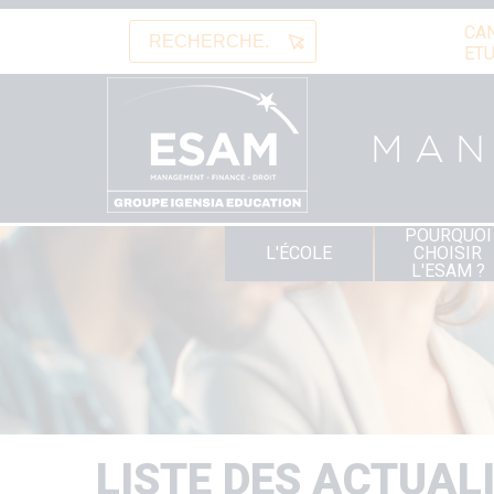
Aller
CA
au
Rechercher
ETU
contenu
principal
MA
POURQUOI
Navigation
L'ÉCOLE
CHOISIR
principale
L'ESAM ?
LISTE DES ACTUAL