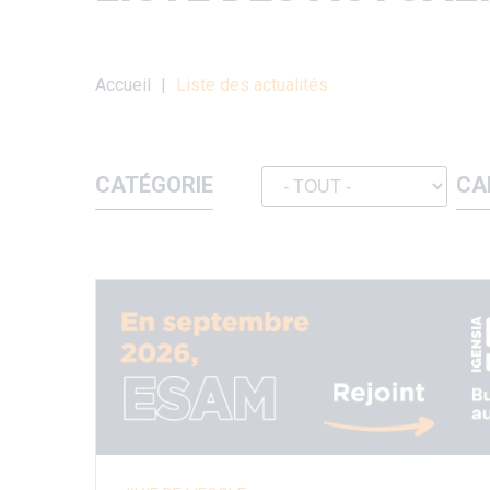
Fil
Accueil
Liste des actualités
d'Ariane
CATÉGORIE
CA