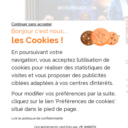
Continuer sans accepter
Bonjour c'est nous...
les Cookies !
En poursuivant votre
VIE DE L'ECOLE
navigation, vous acceptez l’utilisation de
CONFÉRENCE SUR L'OPTIMISME ET LA 
cookies pour réaliser des statistiques de
D'OPPORTUNITÉS
visites et vous proposer des publicités
Le mardi 3 mars 2026, les étudiants de l'ESAM Pari
ciblées adaptées à vos centres d’intérêts.
conférence animée par Michel POULAERT , conféren
contenu. L'intervention portait sur un thème essenti
Pour modifier vos préférences par la suite,
personnelle et professionnelle : comment…
cliquez sur le lien 'Préférences de cookies'
situé dans le pied de page.
EN SAVOIR PLUS
Lire la politique de confidentialité
Consentements certifiés par