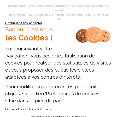
Établissement d'enseignement supérieur privé, Association à but non
lucratif
ESAM Paris - 12, rue Alexandre Parodi - 75010 Paris - Tél. : 01 89 71 24
54
Continuer sans accepter
ESAM Lyon - 47, rue du Sergent Michel Berthet - 69009 Lyon - Tél. : 04
Bonjour c'est nous...
51 42 10 96
Mise à jour site : Janvier 2026
les Cookies !
En poursuivant votre
navigation, vous acceptez l’utilisation de
cookies pour réaliser des statistiques de visites
et vous proposer des publicités ciblées
adaptées à vos centres d’intérêts.
Pour modifier vos préférences par la suite,
cliquez sur le lien 'Préférences de cookies'
situé dans le pied de page.
Lire la politique de confidentialité