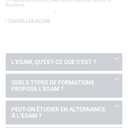
En septembre 2026, ESAM rejoint IGENSIA School of
Co
Business
TOUTES LES ACTUS
L’ESAM, QU'EST-CE QUE C'EST ?
QUELS TYPES DE FORMATIONS
PROPOSE L’ESAM ?
PEUT-ON ÉTUDIER EN ALTERNANCE
À L’ESAM ?