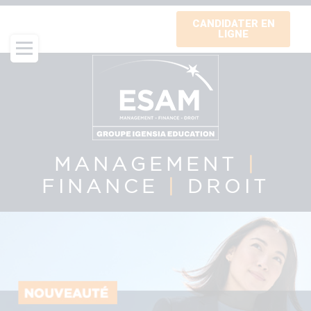
Aller
CANDIDATER EN
au
LIGNE
contenu
principal
MANAGEMENT
|
FINANCE
|
DROIT