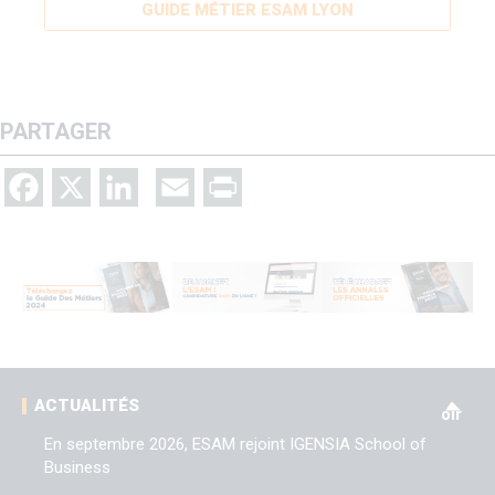
GUIDE MÉTIER ESAM LYON
PARTAGER
Facebook
X
LinkedIn
Email
Print
V
ACTUALITÉS
oir
En septembre 2026, ESAM rejoint IGENSIA School of
Business