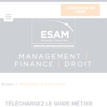
Aller
CANDIDATER EN
au
LIGNE
contenu
principal
MANAGEMENT
|
FINANCE
|
DROIT
Fil
Accueil
Téléchargez le guide métier
d'Ariane
TÉLÉCHARGEZ LE GUIDE MÉTIER