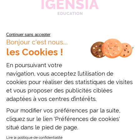
Continuer sans accepter
Bonjour c'est nous...
les Cookies !
En poursuivant votre
navigation, vous acceptez l’utilisation de
cookies pour réaliser des statistiques de visites
Données personnelles
Mentions légales
Offres d'emploi
et vous proposer des publicités ciblées
Plan du site
adaptées à vos centres d’intérêts.
Pour modifier vos préférences par la suite,
Établissement d'enseignement supérieur privé, Association à but non
lucratif
cliquez sur le lien 'Préférences de cookies'
ESAM Paris - 12, rue Alexandre Parodi - 75010 Paris - Tél. : 01 89 71 24
situé dans le pied de page.
54
ESAM Lyon - 47, rue du Sergent Michel Berthet - 69009 Lyon - Tél. : 04
51 42 10 96
Lire la politique de confidentialité