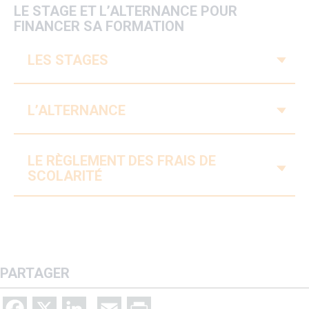
LE STAGE ET L’ALTERNANCE POUR
FINANCER SA FORMATION
V
LES STAGES
V
L’ALTERNANCE
LE RÈGLEMENT DES FRAIS DE
V
SCOLARITÉ
PARTAGER
Facebook
X
LinkedIn
Email
Print