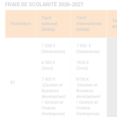
FRAIS DE SCOLARITÉ 2026-2027
Tarif
Tarif
Ta
Formation
national
international
al
(initial)
(initial)
7 200 €
7 950 €
(Généraliste)
(Généraliste)
6 900 €
7650 €
(Droit)
(Droit)
7 400 €
8150 €
B1
(Gestion et
(Gestion et
Business
Business
development
development
/ Gestion et
/ Gestion et
Finance
Finance
d'entreprise)
d'entreprise)