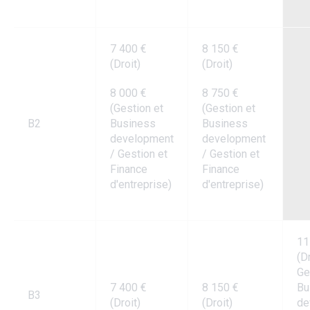
7 400 €
8 150 €
(Droit)
(Droit)
8 000 €
8 750 €
(Gestion et
(Gestion et
B2
Business
Business
development
development
/ Gestion et
/ Gestion et
Finance
Finance
d'entreprise)
d'entreprise)
11
(Dr
Ge
7 400 €
8 150 €
Bu
B3
(Droit)
(Droit)
de