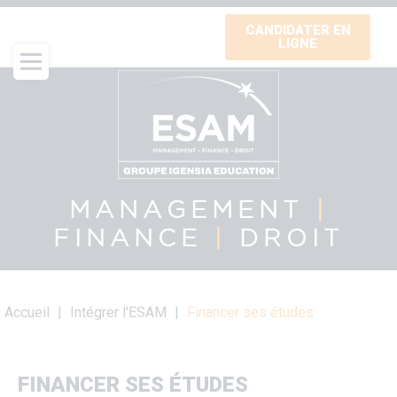
Aller
CANDIDATER EN
au
LIGNE
contenu
principal
MANAGEMENT
|
FINANCE
|
DROIT
Fil
Accueil
Intégrer l'ESAM
Financer ses études
d'Ariane
FINANCER SES ÉTUDES