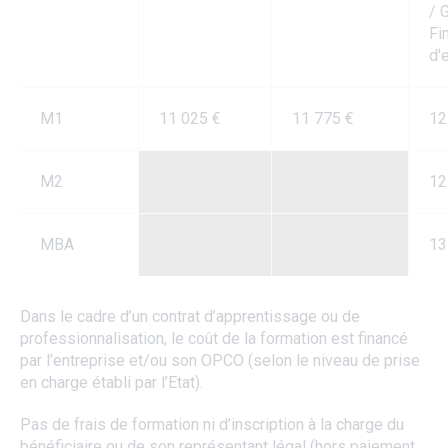
/ 
Fi
d'
M1
11 025 €
11 775 €
12
M2
12
MBA
13
Dans le cadre d’un contrat d’apprentissage ou de
professionnalisation, le coût de la formation est financé
par l’entreprise et/ou son OPCO (selon le niveau de prise
en charge établi par l’Etat).
Pas de frais de formation ni d’inscription à la charge du
bénéficiaire ou de son représentant légal (hors paiement