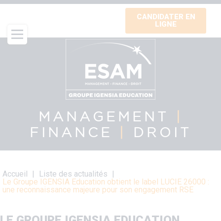
Aller
CANDIDATER EN
au
LIGNE
contenu
principal
MANAGEMENT
|
FINANCE
|
DROIT
Fil
Accueil
Liste des actualités
d'Ariane
Le Groupe IGENSIA Education obtient le label LUCIE 26000 :
une reconnaissance majeure pour son engagement RSE
LE GROUPE IGENSIA EDUCATION