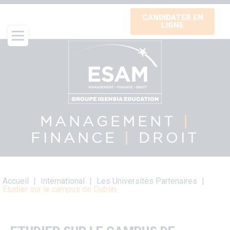
Aller
CANDIDATER EN
au
LIGNE
contenu
principal
MANAGEMENT
|
FINANCE
|
DROIT
Fil
Accueil
International
Les Universités Partenaires
d'Ariane
Etudier sur le campus de Dublin