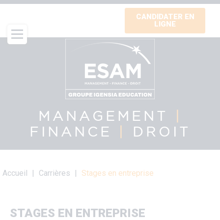
Aller
CANDIDATER EN
au
LIGNE
contenu
principal
MANAGEMENT
|
FINANCE
|
DROIT
Fil
Accueil
Carrières
Stages en entreprise
d'Ariane
STAGES EN ENTREPRISE