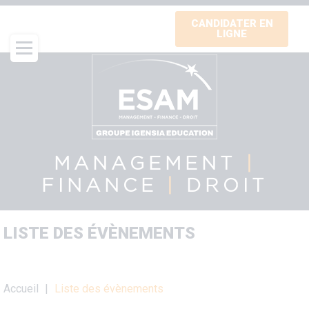
Aller
CANDIDATER EN
au
LIGNE
contenu
principal
MANAGEMENT
|
FINANCE
|
DROIT
LISTE DES ÉVÈNEMENTS
Fil
Accueil
Liste des évènements
d'Ariane