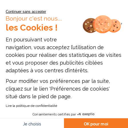
Continuer sans accepter
Bonjour c'est nous...
les Cookies !
En poursuivant votre
navigation, vous acceptez l’utilisation de
cookies pour réaliser des statistiques de visites
Données personnelles
Mentions légales
Offres d'emploi
et vous proposer des publicités ciblées
Plan du site
adaptées à vos centres d’intérêts.
Pour modifier vos préférences par la suite,
Établissement d'enseignement supérieur privé, Association à but non
lucratif
cliquez sur le lien 'Préférences de cookies'
ESAM Paris - 12, rue Alexandre Parodi - 75010 Paris - Tél. : 01 89 71 24
situé dans le pied de page.
54
ESAM Lyon - 47, rue du Sergent Michel Berthet - 69009 Lyon - Tél. : 04
51 42 10 96
Lire la politique de confidentialité
Mise à jour site : Janvier 2026
Consentements certifiés par
Je choisis
OK pour moi
Comparer
Documentation
Postuler