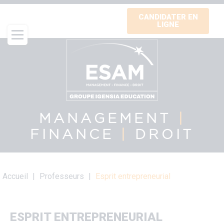
Aller
CANDIDATER EN
au
LIGNE
contenu
principal
MANAGEMENT
|
FINANCE
|
DROIT
Fil
Accueil
Professeurs
Esprit entrepreneurial
d'Ariane
ESPRIT ENTREPRENEURIAL