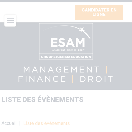
Aller
CANDIDATER EN
au
LIGNE
contenu
principal
MANAGEMENT
|
FINANCE
|
DROIT
LISTE DES ÉVÈNEMENTS
Fil
Accueil
Liste des évènements
d'Ariane