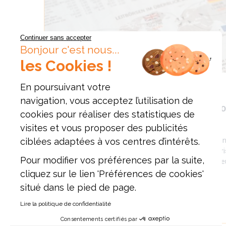
Continuer sans accepter
Bonjour c'est nous...
les Cookies !
En poursuivant votre
FINANCE
navigation, vous acceptez l’utilisation de
CONFORMITÉ – COMPLEXITÉ DES ENJEUX PO
cookies pour réaliser des statistiques de
ENTREPRISES !
visites et vous proposer des publicités
La multiplication des normes et des règlements ain
ciblées adaptées à vos centres d’intérêts.
des relations internationales imposent aux entrepri
Pour modifier vos préférences par la suite,
industrielles ou commerciales la modification de le
leurs relations avec les parties…
cliquez sur le lien 'Préférences de cookies'
situé dans le pied de page.
Lire la politique de confidentialité
EN SAVOIR PLUS
Consentements certifiés par