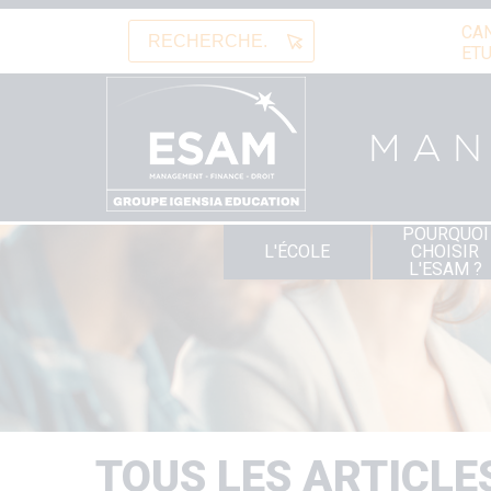
Aller
CA
au
Rechercher
ETU
contenu
principal
MA
POURQUOI
Navigation
L'ÉCOLE
CHOISIR
principale
L'ESAM ?
TOUS LES ARTICLE