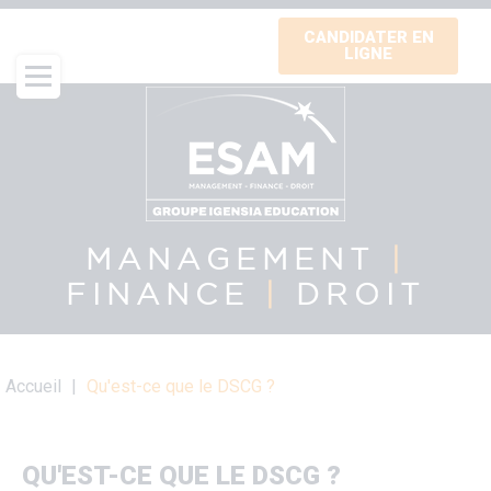
Aller
CANDIDATER EN
au
LIGNE
contenu
principal
MANAGEMENT
|
FINANCE
|
DROIT
Fil
Accueil
Qu'est-ce que le DSCG ?
d'Ariane
QU'EST-CE QUE LE DSCG ?