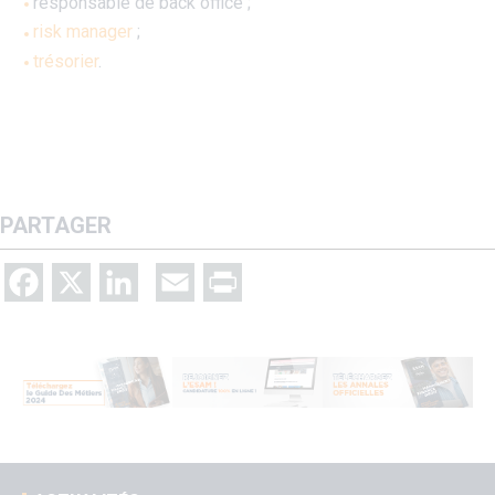
responsable de back office ;
risk manager
;
trésorier
.
PARTAGER
Facebook
X
LinkedIn
Email
Print
V