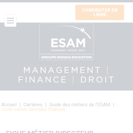
Aller
CANDIDATER EN
au
LIGNE
contenu
principal
MANAGEMENT
|
FINANCE
|
DROIT
Fil
Accueil
Carrières
Guide des métiers de l'ESAM
d'Ariane
Fiche métier directeur financier