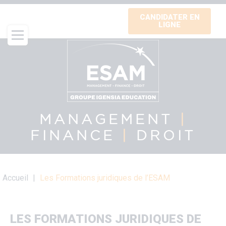
Aller
CANDIDATER EN
au
LIGNE
contenu
principal
MANAGEMENT
|
FINANCE
|
DROIT
Fil
Accueil
Les Formations juridiques de l’ESAM
d'Ariane
LES FORMATIONS JURIDIQUES DE