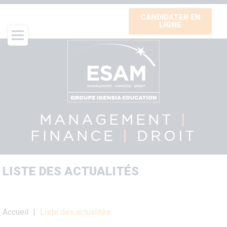
Aller
CANDIDATER EN
au
LIGNE
contenu
principal
MANAGEMENT
|
FINANCE
|
DROIT
LISTE DES ACTUALITÉS
Fil
Accueil
Liste des actualités
d'Ariane