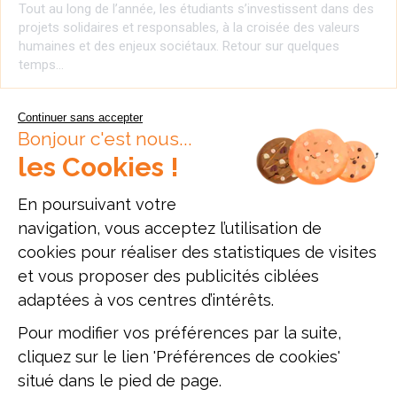
Tout au long de l’année, les étudiants s’investissent dans des
projets solidaires et responsables, à la croisée des valeurs
humaines et des enjeux sociétaux. Retour sur quelques
temps…
Continuer sans accepter
Bonjour c'est nous...
les Cookies !
En poursuivant votre
navigation, vous acceptez l’utilisation de
cookies pour réaliser des statistiques de visites
et vous proposer des publicités ciblées
ETUDIANTS
adaptées à vos centres d’intérêts.
RETOUR SUR L’ÉDITION 2025 DU BUSINESS
PITCH EN PARTENARIAT AVEC AXA FRANCE !
Pour modifier vos préférences par la suite,
Du 29 au 31 janvier 2025, 1 500 apprenants de Bac+5 du
cliquez sur le lien 'Préférences de cookies'
Groupe IGENSIA se sont réunis simultanément sur les
situé dans le pied de page.
campus de Paris, Lyon et Toulouse pour participer à l’édition