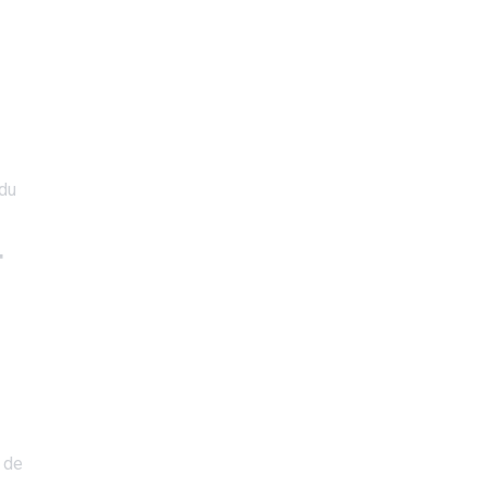
 du
T
u de