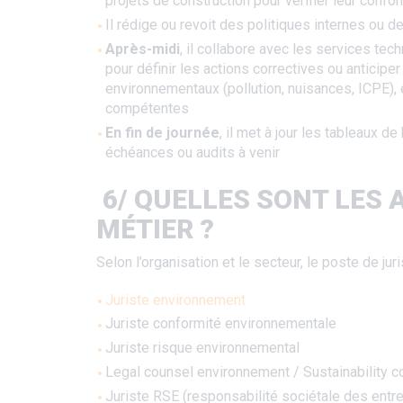
projets de construction pour vérifier leur confor
Il rédige ou revoit des politiques internes ou d
Après-midi
, il collabore avec les services te
pour définir les actions correctives ou anticipe
environnementaux (pollution, nuisances, ICPE),
compétentes
En fin de journée
, il met à jour les tableaux d
échéances ou audits à venir
6/ QUELLES SONT LES
MÉTIER ?
Selon l’organisation et le secteur, le poste de jur
Juriste environnement
Juriste conformité environnementale
Juriste risque environnemental
Legal counsel environnement / Sustainability c
Juriste RSE (responsabilité sociétale des entr