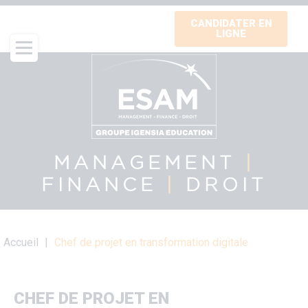
Aller
CANDIDATER EN
au
LIGNE
contenu
principal
MANAGEMENT
|
FINANCE
|
DROIT
Fil
Accueil
Chef de projet en transformation digitale
d'Ariane
CHEF DE PROJET EN