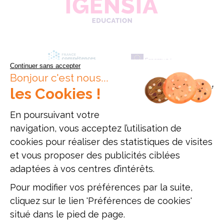
Continuer sans accepter
Bonjour c'est nous...
les Cookies !
En poursuivant votre
navigation, vous acceptez l’utilisation de
Données personnelles
Mentions légales
Offres d'emploi
cookies pour réaliser des statistiques de visites
Plan du site
et vous proposer des publicités ciblées
adaptées à vos centres d’intérêts.
Établissement d'enseignement supérieur privé, Association à but non
lucratif
Pour modifier vos préférences par la suite,
ESAM Paris - 12, rue Alexandre Parodi - 75010 Paris - Tél. : 01 89 71 24
cliquez sur le lien 'Préférences de cookies'
54
ESAM Lyon - 47, rue du Sergent Michel Berthet - 69009 Lyon - Tél. : 04
situé dans le pied de page.
51 42 10 96