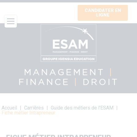
Aller
CANDIDATER EN
au
LIGNE
contenu
principal
MANAGEMENT
|
FINANCE
|
DROIT
Fil
Accueil
Carrières
Guide des métiers de l'ESAM
d'Ariane
Fiche métier Intrapreneur