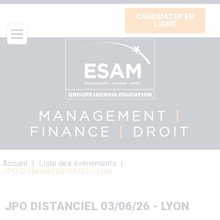
Aller
CANDIDATER EN
au
LIGNE
contenu
principal
MANAGEMENT
|
FINANCE
|
DROIT
Fil
Accueil
Liste des évènements
d'Ariane
JPO Distanciel 03/06/26 - Lyon
JPO DISTANCIEL 03/06/26 - LYON