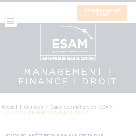
Aller
CANDIDATER EN
au
LIGNE
contenu
principal
MANAGEMENT
|
FINANCE
|
DROIT
Fil
Accueil
Carrières
Guide des métiers de l'ESAM
d'Ariane
Fiche métier manager du contrôle interne