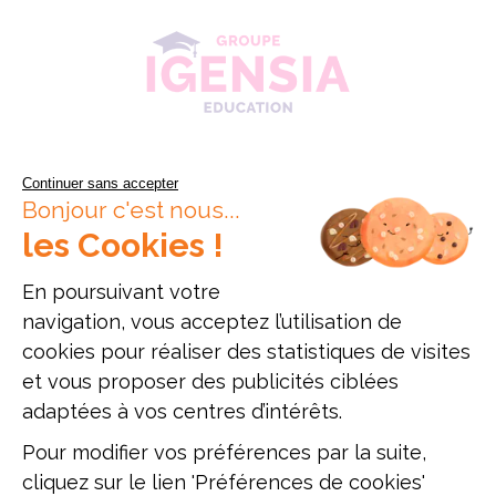
Continuer sans accepter
Bonjour c'est nous...
les Cookies !
En poursuivant votre
navigation, vous acceptez l’utilisation de
cookies pour réaliser des statistiques de visites
Données personnelles
Mentions légales
Offres d'emploi
et vous proposer des publicités ciblées
Plan du site
adaptées à vos centres d’intérêts.
Pour modifier vos préférences par la suite,
Établissement d'enseignement supérieur privé, Association à but non
lucratif
cliquez sur le lien 'Préférences de cookies'
ESAM Paris - 12, rue Alexandre Parodi - 75010 Paris - Tél. : 01 89 71 24