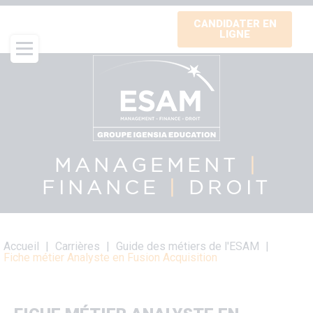
Aller
CANDIDATER EN
au
LIGNE
contenu
principal
MANAGEMENT
|
FINANCE
|
DROIT
Fil
Accueil
Carrières
Guide des métiers de l'ESAM
d'Ariane
Fiche métier Analyste en Fusion Acquisition