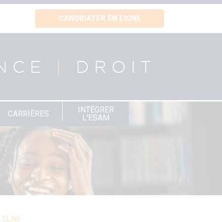
CANDIDATER EN LIGNE
NCE
|
DROIT
INTÉGRER
CARRIÈRES
L'ESAM
n ELNE