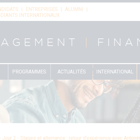
NDIDATS
ENTREPRISES
ALUMNI
DIANTS INTERNATIONAUX
NAGEMENT
|
FINA
PROGRAMMES
ACTUALITÉS
INTERNATIONAL
 Jour 2 - Stages et alternance : retour d'expérience avec Antoni