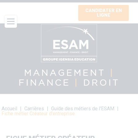
Aller
CANDIDATER EN
au
LIGNE
contenu
principal
MANAGEMENT
|
FINANCE
|
DROIT
Fil
Accueil
Carrières
Guide des métiers de l'ESAM
d'Ariane
Fiche métier Créateur d’entreprise