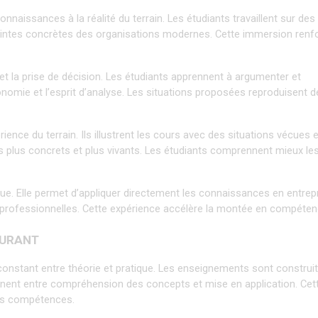
naissances à la réalité du terrain. Les étudiants travaillent sur des 
traintes concrètes des organisations modernes. Cette immersion renfo
et la prise de décision. Les étudiants apprennent à argumenter et 
nomie et l’esprit d’analyse. Les situations proposées reproduisent de
ence du terrain. Ils illustrent les cours avec des situations vécues e
 plus concrets et plus vivants. Les étudiants comprennent mieux les
ue. Elle permet d’appliquer directement les connaissances en entrepri
professionnelles. Cette expérience accélère la montée en compéten
TURANT
constant entre théorie et pratique. Les enseignements sont construit
rnent entre compréhension des concepts et mise en application. Cett
des compétences.