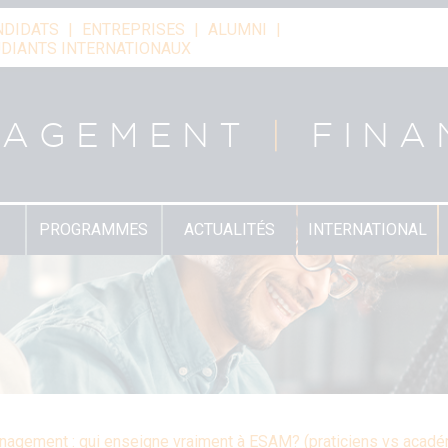
NDIDATS
ENTREPRISES
ALUMNI
DIANTS INTERNATIONAUX
NAGEMENT
|
FINA
PROGRAMMES
ACTUALITÉS
INTERNATIONAL
nagement : qui enseigne vraiment à ESAM? (praticiens vs acad