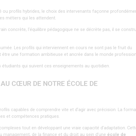
é ou profils hybrides, le choix des intervenants façonne profondément
es métiers qui les attendent.
in concrète, l'équilibre pédagogique ne se décrète pas, il se construi
mée. Les profils qui interviennent en cours ne sont pas le fruit du 
oit être une formation ambitieuse et ancrée dans le monde profession
 étudiants qui suivent ces enseignements au quotidien.
 AU CŒUR DE NOTRE ÉCOLE DE 
ils capables de comprendre vite et d’agir avec précision. La format
ues et compétences pratiques.
complexes tout en développant une vraie capacité d’adaptation. Cette
u management, de la finance et du droit au sein d’une 
école de 