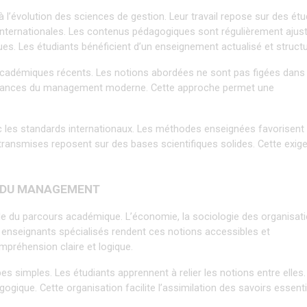
l’évolution des sciences de gestion. Leur travail repose sur des étu
internationales. Les contenus pédagogiques sont régulièrement ajust
s. Les étudiants bénéficient d’un enseignement actualisé et structu
académiques récents. Les notions abordées ne sont pas figées dans l
ndances du management moderne. Cette approche permet une 
 les standards internationaux. Les méthodes enseignées favorisent 
s transmises reposent sur des bases scientifiques solides. Cette exige
X DU MANAGEMENT
le du parcours académique. L’économie, la sociologie des organisati
s enseignants spécialisés rendent ces notions accessibles et 
mpréhension claire et logique.
imples. Les étudiants apprennent à relier les notions entre elles. 
gique. Cette organisation facilite l’assimilation des savoirs essenti