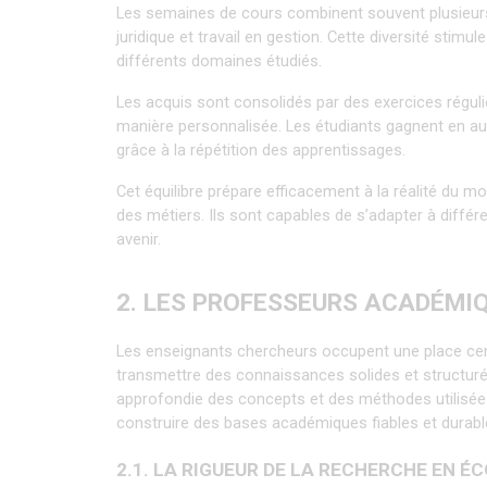
Les semaines de cours combinent souvent plusieurs
juridique et travail en gestion. Cette diversité stimul
différents domaines étudiés.
Les acquis sont consolidés par des exercices régul
manière personnalisée. Les étudiants gagnent en au
grâce à la répétition des apprentissages.
Cet équilibre prépare efficacement à la réalité du m
des métiers. Ils sont capables de s’adapter à différ
avenir.
2. LES PROFESSEURS ACADÉMI
Les enseignants chercheurs occupent une place cent
transmettre des connaissances solides et structur
approfondie des concepts et des méthodes utilisées
construire des bases académiques fiables et durabl
2.1. LA RIGUEUR DE LA RECHERCHE EN 