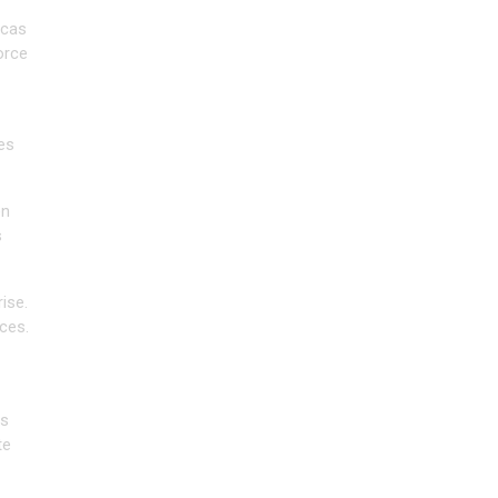
cas 
rce 
s 
n 
 
se. 
ces.
s 
e 