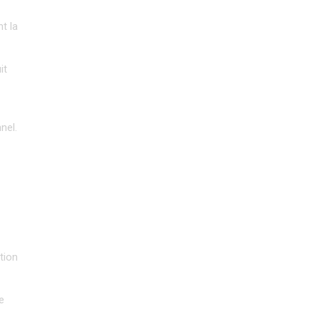
 la 
t 
nel.
ion 
 