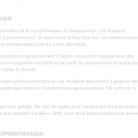
GIQUE
entielles de la compréhension en management. Les étudiants 
fonctionnement. Ils apprennent à structurer leur raisonnement avec
ur indispensable pour les futurs décideurs.
 introduites progressivement. Chaque concept est expliqué avec des 
es enseignants insistent sur la clarté du raisonnement et la précisio
 solide et durable.
laire professionnel précis. Les étudiants apprennent à analyser des
académique évite les interprétations approximatives. Elle renforce la 
gression globale. Elle sert de repère pour comprendre les enjeux plus 
leur capacité d’analyse. Cette base reste indispensable pour évolue
 APPRENTISSAGES