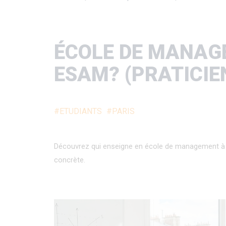
d'Ariane
ÉCOLE DE MANAGE
ESAM? (PRATICIE
#ETUDIANTS
#PARIS
Découvrez qui enseigne en école de management à l
concrète.