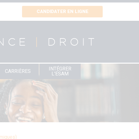
CANDIDATER EN LIGNE
NCE
|
DROIT
INTÉGRER
CARRIÈRES
L'ESAM
émiques)