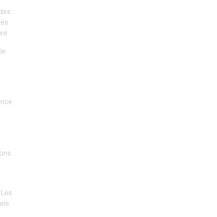
des 
és 
ré.
e 
nce 
ons 
Les 
els.