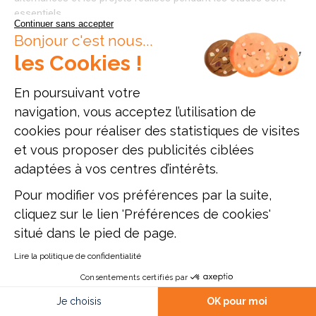
essentiels.
Continuer sans accepter
Bonjour c'est nous...
Ces expériences permettent de développer des compétences 
opérationnelles, mais aussi une meilleure compréhension du 
les Cookies !
monde de l’entreprise. Elles donnent du poids au profil, bien 
au-delà du lieu d’études.
En poursuivant votre
navigation, vous acceptez l’utilisation de
Un étudiant qui multiplie les expériences pertinentes peut 
donc se démarquer, même s’il n’a pas étudié dans une grande 
cookies pour réaliser des statistiques de visites
métropole. L’implication personnelle devient ici un facteur 
et vous proposer des publicités ciblées
déterminant.
adaptées à vos centres d’intérêts.
6.3. LE RÉSEAU PERSONNEL SE CONSTRUIT 
Pour modifier vos préférences par la suite,
PARTOUT
cliquez sur le lien 'Préférences de cookies'
situé dans le pied de page.
Le réseau professionnel ne se limite pas à la ville d’études. Il 
se construit avant tout à travers les interactions, les projets 
Lire la politique de confidentialité
et les initiatives prises par l’étudiant.
Consentements certifiés par
Participer à des associations, à des projets d’école ou à des 
Je choisis
OK pour moi
Comparer
Documentation
Postuler
événements professionnels permet de créer des liens 