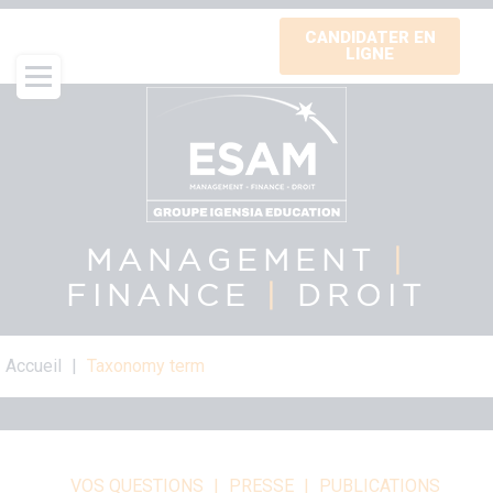
Aller
CANDIDATER EN
au
LIGNE
contenu
principal
MANAGEMENT
|
FINANCE
|
DROIT
Fil
Accueil
Taxonomy term
d'Ariane
VOS QUESTIONS
PRESSE
PUBLICATIONS