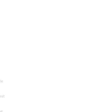
e 
st 
e. 