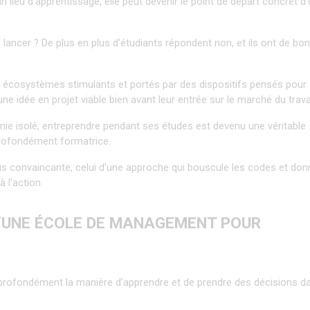
un lieu d'apprentissage, elle peut devenir le point de départ concret d'
 lancer ? De plus en plus d'étudiants répondent non, et ils ont de bon
 écosystèmes stimulants et portés par des dispositifs pensés pour 
e idée en projet viable bien avant leur entrée sur le marché du travai
nie isolé, entreprendre pendant ses études est devenu une véritable 
rofondément formatrice.
lus convaincante, celui d'une approche qui bouscule les codes et donn
 l'action.
’UNE ÉCOLE DE MANAGEMENT POUR 
profondément la manière d’apprendre et de prendre des décisions da