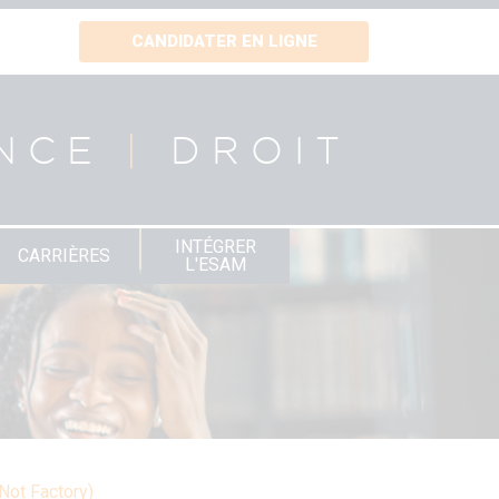
CANDIDATER EN LIGNE
NCE
|
DROIT
INTÉGRER
CARRIÈRES
L'ESAM
Not Factory)