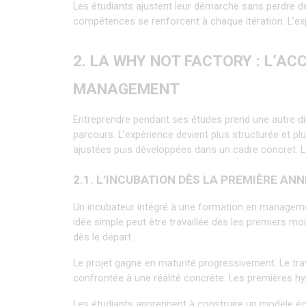
Les étudiants ajustent leur démarche sans perdre de
compétences se renforcent à chaque itération. L’exp
2. LA WHY NOT FACTORY : L’AC
MANAGEMENT
Entreprendre pendant ses études prend une autre di
parcours. L’expérience devient plus structurée et plu
ajustées puis développées dans un cadre concret. Le
2.1. L’INCUBATION DÈS LA PREMIÈRE ANN
Un incubateur intégré à une formation en managemen
idée simple peut être travaillée dès les premiers moi
dès le départ.
Le projet gagne en maturité progressivement. Le tra
confrontée à une réalité concrète. Les premières hy
Les étudiants apprennent à construire un modèle éc