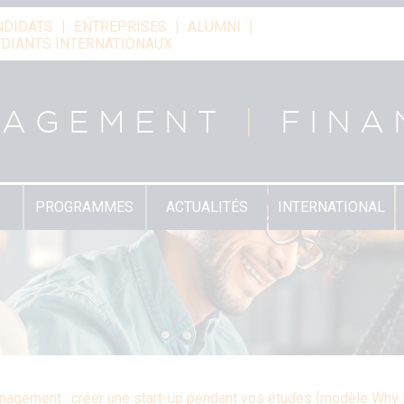
NDIDATS
ENTREPRISES
ALUMNI
DIANTS INTERNATIONAUX
NAGEMENT
|
FINA
PROGRAMMES
ACTUALITÉS
INTERNATIONAL
nagement : créer une start-up pendant vos études (modèle Why 