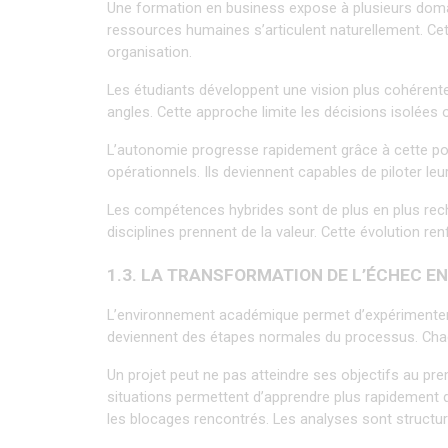
Une formation en business expose à plusieurs domai
ressources humaines s’articulent naturellement. Ce
organisation.
Les étudiants développent une vision plus cohérente
angles. Cette approche limite les décisions isolée
L’autonomie progresse rapidement grâce à cette pol
opérationnels. Ils deviennent capables de piloter le
Les compétences hybrides sont de plus en plus reche
disciplines prennent de la valeur. Cette évolution re
1.3. LA TRANSFORMATION DE L’ÉCHEC E
L’environnement académique permet d’expérimenter s
deviennent des étapes normales du processus. Chaq
Un projet peut ne pas atteindre ses objectifs au pre
situations permettent d’apprendre plus rapidement 
les blocages rencontrés. Les analyses sont structur