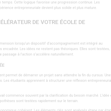
 temps. Cette logique favorise une progression continue. Les 
érience entrepreneuriale devient plus solide et plus mature.
CÉLÉRATEUR DE VOTRE ÉCOLE DE 
mension lorsqu’un dispositif d’accompagnement est intégré au 
s encadrée. Les idées ne restent pas théoriques. Elles sont testées, 
 passage à l’action s’accélère naturellement.
ÉE
t permet de démarrer un projet sans attendre la fin du cursus. Une 
s. Les étudiants apprennent à structurer une réflexion entrepreneurial
vail commence souvent par la clarification du besoin marché. L’idée e
pothèses sont testées rapidement sur le terrain.
onomique cohérent. Les éléments clés sont analysés étape par étap