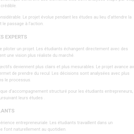
crédible.
idérable. Le projet évolue pendant les études au lieu d’attendre la 
 le passage à l’action.
ES EXPERTS
piloter un projet. Les étudiants échangent directement avec des 
t une vision plus réaliste du marché.
jectifs deviennent plus clairs et plus mesurables. Le projet avance av
r permet de prendre du recul. Les décisions sont analysées avec plus 
ans le processus.
ogique d’accompagnement structuré pour les étudiants entrepreneurs, 
ursuivant leurs études .
ULANTS
ence entrepreneuriale. Les étudiants travaillent dans un 
 font naturellement au quotidien.