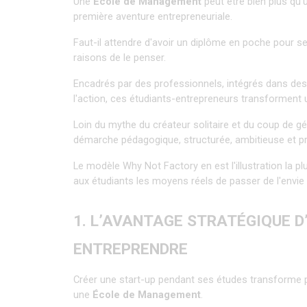
Une 
École de Management
 peut être bien plus qu'
première aventure entrepreneuriale.
Faut-il attendre d'avoir un diplôme en poche pour se
raisons de le penser.
Encadrés par des professionnels, intégrés dans des
l'action, ces étudiants-entrepreneurs transforment un
Loin du mythe du créateur solitaire et du coup de gé
démarche pédagogique, structurée, ambitieuse et p
Le modèle Why Not Factory en est l'illustration la p
aux étudiants les moyens réels de passer de l'envie à
1. L’AVANTAGE STRATÉGIQUE D
ENTREPRENDRE
Créer une start-up pendant ses études transforme 
une 
École de Management
.