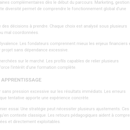
nes complémentaires dès le début du parcours. Marketing, gestion 
tte diversité permet de comprendre le fonctionnement global d’une 
 des décisions à prendre. Chaque choix est analysé sous plusieurs 
s ou mal coordonnées.
yvalence. Les fondateurs comprennent mieux les enjeux financiers e
ur projet sans dépendance excessive.
rchées sur le marché. Les profils capables de relier plusieurs 
nforce l’intérêt d’une formation complète.
N APPRENTISSAGE
ans pression excessive sur les résultats immédiats. Les erreurs 
ue tentative apporte une expérience concrète.
mier essai. Une stratégie peut nécessiter plusieurs ajustements. Ces 
qu’en contexte classique. Les retours pédagogiques aident à compre
ées et directement exploitables.