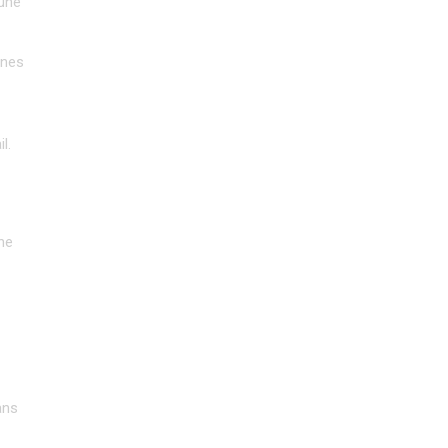
une 
nes 
l.
e 
ns 