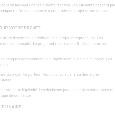
out en laissant une vraie liberté d’action. Les étudiants passent plu
amique renforce la capacité à construire un projet solide dès les 
 POUR VOTRE PROJET
mmédiatement la crédibilité d’un projet entrepreneurial. Les 
n étudiant encadré. Le projet est mieux accueilli dès les premiers 
Les banques comprennent plus rapidement la logique du projet. Les 
ation.
ale du projet. Le porteur n’est plus isolé dans sa démarche. 
uteurs.
core cette légitimité. Les décisions paraissent plus construites et 
ntage de confiance.
CIPLINAIRE