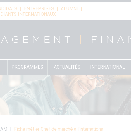
NDIDATS
ENTREPRISES
ALUMNI
DIANTS INTERNATIONAUX
NAGEMENT
|
FINA
PROGRAMMES
ACTUALITÉS
INTERNATIONAL
ESAM
Fiche métier Chef de marché à l’international