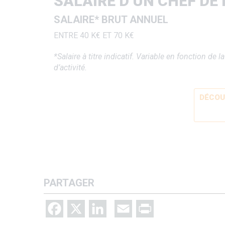
SALAIRE D’UN CHEF DE
SALAIRE* BRUT ANNUEL
ENTRE 40 K€ ET 70 K€
*Salaire à titre indicatif.
Variable en fonction de
la
d’activité.
DÉCOU
PARTAGER
Facebook
X
LinkedIn
Email
Print