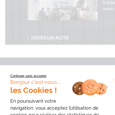
À l'ESA
option,
TOUTES LES ACTUS
Continuer sans accepter
VOS QUESTIONS
PRESSE
PUBLICATION
Bonjour c'est nous...
les Cookies !
En poursuivant votre
navigation, vous acceptez l’utilisation de
cookies pour réaliser des statistiques de