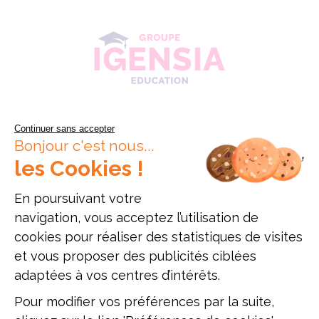
Continuer sans accepter
Bonjour c'est nous...
les Cookies !
En poursuivant votre
navigation, vous acceptez l’utilisation de
cookies pour réaliser des statistiques de visites
Données personnelles
Mentions légales
Offres d'emploi
et vous proposer des publicités ciblées
Plan du site
adaptées à vos centres d’intérêts.
Pour modifier vos préférences par la suite,
Établissement d'enseignement supérieur privé, Association à but non
lucratif