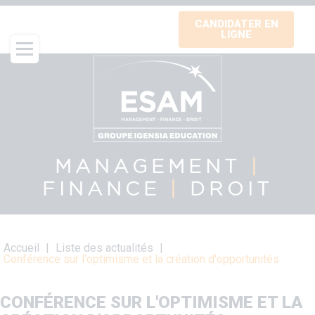
Aller
CANDIDATER EN
au
LIGNE
contenu
principal
MANAGEMENT
|
FINANCE
|
DROIT
Fil
Accueil
Liste des actualités
d'Ariane
Conférence sur l'optimisme et la création d'opportunités
CONFÉRENCE SUR L'OPTIMISME ET LA