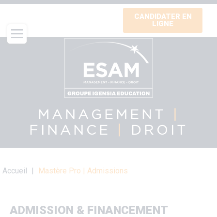
Aller
CANDIDATER EN
au
LIGNE
contenu
principal
MANAGEMENT
|
FINANCE
|
DROIT
Fil
Accueil
Mastère Pro | Admissions
d'Ariane
ADMISSION & FINANCEMENT