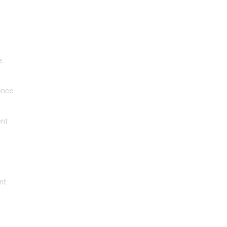
. 
ence 
nt 
t 