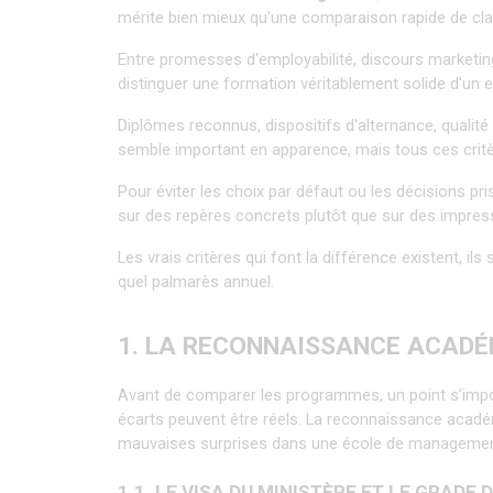
mérite bien mieux qu'une comparaison rapide de cl
Entre promesses d'employabilité, discours marketing 
distinguer une formation véritablement solide d'un e
Diplômes reconnus, dispositifs d'alternance, qualité 
semble important en apparence, mais tous ces critè
Pour éviter les choix par défaut ou les décisions pris
sur des repères concrets plutôt que sur des impres
Les vrais critères qui font la différence existent, i
quel palmarès annuel.
1. LA RECONNAISSANCE ACADÉ
Avant de comparer les programmes, un point s’impose
écarts peuvent être réels. La reconnaissance académi
mauvaises surprises dans une école de managemen
1.1. LE VISA DU MINISTÈRE ET LE GRADE