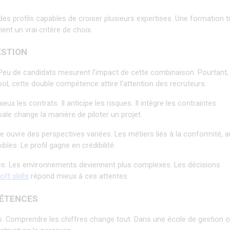
es profils capables de croiser plusieurs expertises. Une formation tr
ient un vrai critère de choix.
ESTION
 Peu de candidats mesurent l’impact de cette combinaison. Pourtant, 
 cette double compétence attire l’attention des recruteurs.
 les contrats. Il anticipe les risques. Il intègre les contraintes 
ale change la manière de piloter un projet.
uvre des perspectives variées. Les métiers liés à la conformité, au
les. Le profil gagne en crédibilité.
s. Les environnements deviennent plus complexes. Les décisions 
oft skills
 répond mieux à ces attentes.
PÉTENCES
s. Comprendre les chiffres change tout. Dans une école de gestion o