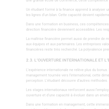
une grande école de commerce, cette compétence s
Un étudiant formé à la finance apprend à analyser un
les lignes d’un bilan. Cette capacité devient rapidem
Dans une formation en business, ces compétences ou
direction financière deviennent accessibles. Les respo
La maîtrise financière permet aussi de prendre de meil
aux équipes et aux partenaires. Les entreprises valor
financières reste très recherché. La polyvalence pre
2.3. L’OUVERTURE INTERNATIONALE ET L
L’expérience internationale ne relève plus du bonus.
management tournée vers l’international, cette dime
perception. L’étudiant découvre d’autres méthodes. 
Les stages internationaux renforcent aussi l’employa
ouverture et d’une capacité à évoluer dans un envir
Dans une formation en management, cette immersion