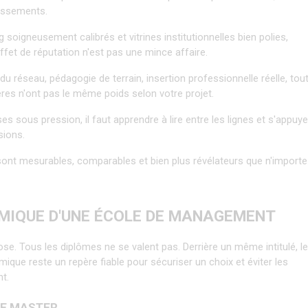
assements.
soigneusement calibrés et vitrines institutionnelles bien polies, 
ffet de réputation n'est pas une mince affaire.
du réseau, pédagogie de terrain, insertion professionnelle réelle, tout
res n'ont pas le même poids selon votre projet.
es sous pression, il faut apprendre à lire entre les lignes et s'appuyer
sions.
ls sont mesurables, comparables et bien plus révélateurs que n'importe 
MIQUE D'UNE ÉCOLE DE MANAGEMENT
. Tous les diplômes ne se valent pas. Derrière un même intitulé, le
que reste un repère fiable pour sécuriser un choix et éviter les 
t.
 DE MASTER