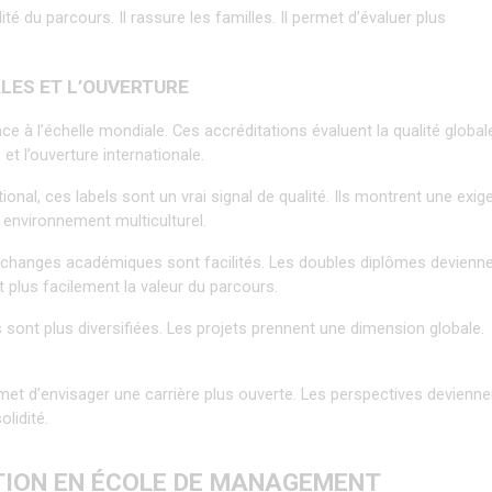
té du parcours. Il rassure les familles. Il permet d’évaluer plus 
ALES ET L’OUVERTURE
 à l’échelle mondiale. Ces accréditations évaluent la qualité globale
t l’ouverture internationale.
nal, ces labels sont un vrai signal de qualité. Ils montrent une exig
 environnement multiculturel.
 échanges académiques sont facilités. Les doubles diplômes devienne
t plus facilement la valeur du parcours.
sont plus diversifiées. Les projets prennent une dimension globale. 
met d’envisager une carrière plus ouverte. Les perspectives deviennen
lidité.
ATION EN ÉCOLE DE MANAGEMENT