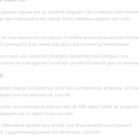
supérieur repose sur un contrôle exigeant. Les contenus sont examin
des intervenants est vérifié. Cette validation apporte une vraie 
visa rassure les recruteurs. Il facilite aussi une poursuite d’études
 correspond à un niveau bac plus cinq reconnu à l’international.
nces avec une université étrangère deviennent plus simples. Les 
formation en management reconnue permet d’avancer plus sereinemen
TÉ
nnelles classe les diplômes selon les compétences acquises. Un titre 
lignée avec les attentes du marché.
tte reconnaissance joue un rôle clé. Elle valide l’utilité du program
appuient sur ce repère pour recruter.
à l’alternance devient plus simple. Les financements sont souvent 
ment. L’apprentissage prend une dimension concrète.