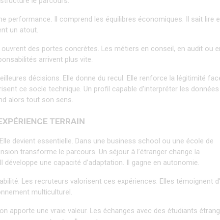
tructure le parcours.
e performance. Il comprend les équilibres économiques. Il sait lire e
ent un atout.
vrent des portes concrètes. Les métiers en conseil, en audit ou en
nsabilités arrivent plus vite.
leures décisions. Elle donne du recul. Elle renforce la légitimité face
isent ce socle technique. Un profil capable d’interpréter les données 
nd alors tout son sens.
’EXPÉRIENCE TERRAIN
 Elle devient essentielle. Dans une business school ou une école de 
nsion transforme le parcours. Un séjour à l’étranger change la 
Il développe une capacité d’adaptation. Il gagne en autonomie.
bilité. Les recruteurs valorisent ces expériences. Elles témoignent d’
onnement multiculturel.
 apporte une vraie valeur. Les échanges avec des étudiants étrang