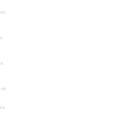
és. 
. 
t.
de 
me 