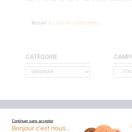
Fil
Accueil
Liste des évènements
d'Ariane
CATÉGORIE
CAMP
Continuer sans accepter
VOS QUESTIONS
PRESSE
PUBLICATION
Bonjour c'est nous...