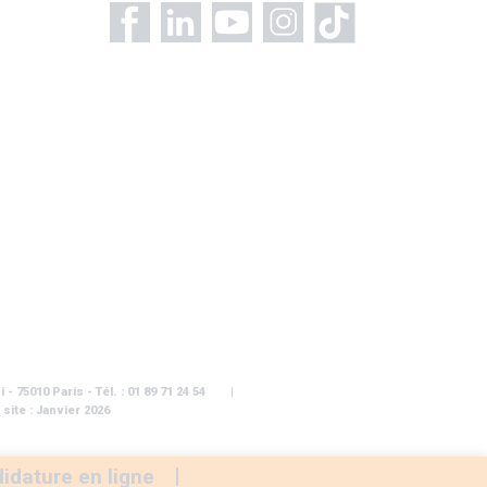
- 75010 Paris - Tél. : 01 89 71 24 54
 site : Janvier 2026
s réglementations. Personnalisez vos préférences pour contrôler
idature en ligne