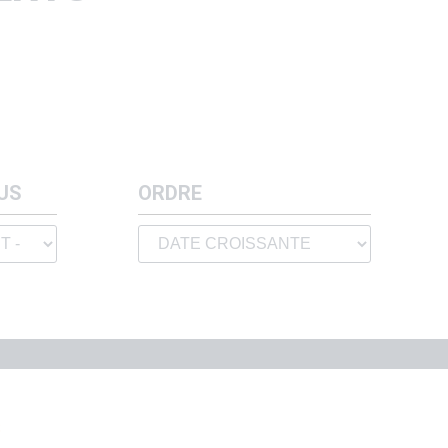
US
ORDRE
S