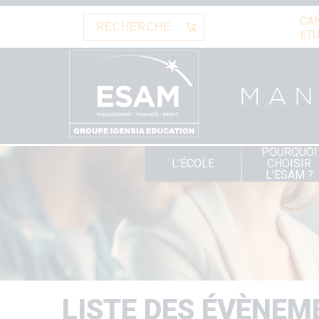
Aller
CA
au
Rechercher
ETU
contenu
principal
MA
POURQUOI
Navigation
L'ÉCOLE
CHOISIR
principale
L'ESAM ?
LISTE DES ÉVÈNEM