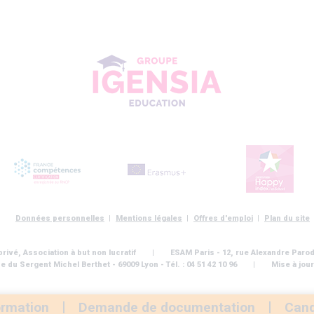
Données personnelles
Mentions légales
Offres d'emploi
Plan du site
ivé, Association à but non lucratif
ESAM Paris - 12, rue Alexandre Parodi 
e du Sergent Michel Berthet - 69009 Lyon - Tél. : 04 51 42 10 96
Mise à jour
s Options
ètres de confidentialité, en garantissant la conformité avec le
ormation
Demande de documentation
Cand