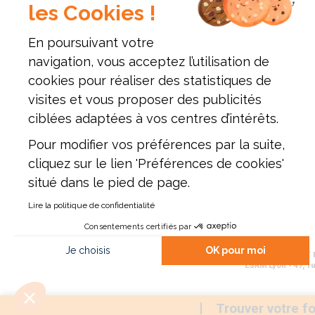
les Cookies !
En poursuivant votre
navigation, vous acceptez l’utilisation de
cookies pour réaliser des statistiques de
visites et vous proposer des publicités
ciblées adaptées à vos centres d’intérêts.
Pour modifier vos préférences par la suite,
cliquez sur le lien 'Préférences de cookies'
situé dans le pied de page.
Lire la politique de confidentialité
Consentements certifiés par
Je choisis
OK pour moi
Établissement d'enseignement supérieur pr
ESAM Lyon - 47, ru
Axeptio consent
Plateforme de Gestion du Consentement : Personnalisez vo
Notre plateforme vous permet d'adapter et de gérer vos param
Trouver votre f