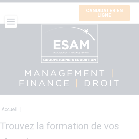
Aller
CANDIDATER EN
au
LIGNE
contenu
principal
MANAGEMENT
|
FINANCE
|
DROIT
Fil
Accueil
d'Ariane
Trouvez la formation de vos